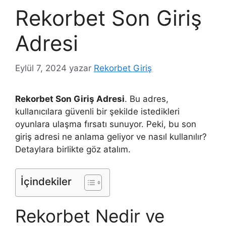
Rekorbet Son Giriş
Adresi
Eylül 7, 2024
yazar
Rekorbet Giriş
Rekorbet Son Giriş Adresi
. Bu adres,
kullanıcılara güvenli bir şekilde istedikleri
oyunlara ulaşma fırsatı sunuyor. Peki, bu son
giriş adresi ne anlama geliyor ve nasıl kullanılır?
Detaylara birlikte göz atalım.
İçindekiler
Rekorbet Nedir ve