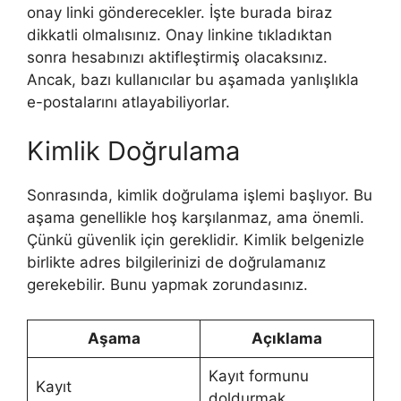
onay linki gönderecekler. İşte burada biraz
dikkatli olmalısınız. Onay linkine tıkladıktan
sonra hesabınızı aktifleştirmiş olacaksınız.
Ancak, bazı kullanıcılar bu aşamada yanlışlıkla
e-postalarını atlayabiliyorlar.
Kimlik Doğrulama
Sonrasında, kimlik doğrulama işlemi başlıyor. Bu
aşama genellikle hoş karşılanmaz, ama önemli.
Çünkü güvenlik için gereklidir. Kimlik belgenizle
birlikte adres bilgilerinizi de doğrulamanız
gerekebilir. Bunu yapmak zorundasınız.
Aşama
Açıklama
Kayıt formunu
Kayıt
doldurmak.