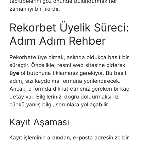
tecrübelerini göz önünde bulundurmak her
zaman iyi bir fikirdir.
Rekorbet Üyelik Süreci:
Adım Adım Rehber
Rekorbet’e üye olmak, aslında oldukça basit bir
süreçtir. Öncelikle, resmi web sitesine giderek
üye
ol butonuna tıklamanız gerekiyor. Bu basit
adım, sizi kaydolma formuna yönlendirecek.
Ancak, o formda dikkat etmeniz gereken birkaç
detay var. Bilgilerinizi doğru doldurmalısınız
çünkü yanlış bilgi, sorunlara yol açabilir.
Kayıt Aşaması
Kayıt işleminin ardından, e-posta adresinize bir