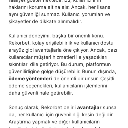
haklarını koruma altına alır. Ancak, her lisans
aynı güvenliği sunmaz. Kullanıcı yorumları ve
şikayetler de dikkate alınmalıdır.
Kullanıcı deneyimi, başka bir önemli konu.
Rekorbet, kolay erişilebilirlik ve kullanıcı dostu
arayüz gibi avantajlarla öne çıkıyor. Ancak, bazı
kullanıcılar müşteri hizmetleri ile yaşadıkları
sıkıntıları dile getiriyor. Bu durum, platformun
güvenilirliğine gölge düşürebilir. Bunun dışında,
ödeme yöntemleri
de önemli bir unsur. Çeşitli
ödeme seçenekleri, kullanıcıların işlemlerini
daha güvenli hale getirebilir.
Sonuç olarak, Rekorbet belirli
avantajlar
sunsa
da, her kullanıcı için güvenilirliği kesin değildir.
Araştırma yapmak ve diğer kullanıcıların