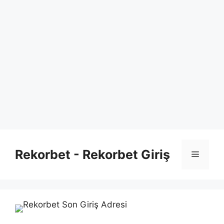
Rekorbet - Rekorbet Giriş
Menü