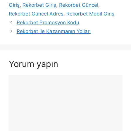
Giriş
,
Rekorbet Giriş
,
Rekorbet Güncel
,
Rekorbet Güncel Adres
,
Rekorbet Mobil Giriş
Rekorbet Promosyon Kodu
Rekorbet ile Kazanmanın Yolları
Yorum yapın
Yorum