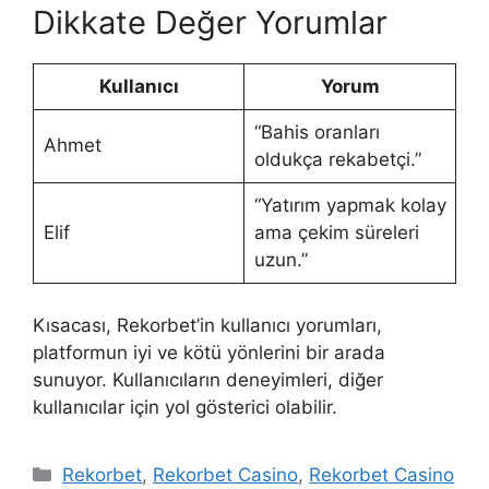
Dikkate Değer Yorumlar
Kullanıcı
Yorum
“Bahis oranları
Ahmet
oldukça rekabetçi.”
“Yatırım yapmak kolay
Elif
ama çekim süreleri
uzun.”
Kısacası, Rekorbet’in kullanıcı yorumları,
platformun iyi ve kötü yönlerini bir arada
sunuyor. Kullanıcıların deneyimleri, diğer
kullanıcılar için yol gösterici olabilir.
Kategoriler
Rekorbet
,
Rekorbet Casino
,
Rekorbet Casino