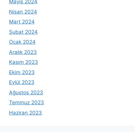
Mayıs 2024
Nisan 2024
Mart 2024
Şubat 2024
Ocak 2024
Aralık 2023
Kasım 2023
Ekim 2023
Eylül 2023
Ağustos 2023
Temmuz 2023
Haziran 2023